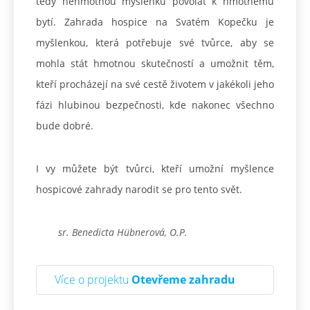
tedy nehmotnou myšlenku povolat k hmotnému
bytí. Zahrada hospice na Svatém Kopečku je
myšlenkou, která potřebuje své tvůrce, aby se
mohla stát hmotnou skutečností a umožnit těm,
kteří procházejí na své cestě životem v jakékoli jeho
fázi hlubinou bezpečnosti, kde nakonec všechno
bude dobré.
I vy můžete být tvůrci, kteří umožní myšlence
hospicové zahrady narodit se pro tento svět.
sr. Benedicta Hübnerová, O.P.
Více o projektu
Otevřeme zahradu