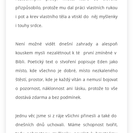
přizpůsobilo, protože mu dal práci vlastních rukou
i pot a krev vlastního těla a vtiskl do něj myšlenky
i touhy srdce.
Není možné vidět dnešní zahrady a alespoň
kouskem mysli nezalétnout k té první zmíněné v
Bibli. Poetický text o stvoření popisuje Eden jako
místo, kde všechno je dobré, místo nezkaleného
štěstí, prostor, kde je každý vítán a nemusí bojovat
o pozornost, náklonnost ani lásku, protože to vše
dostává zdarma a bez podmínek.
Jednu věc jsme si z ráje všichni přinesli a také do
dnešních dnů uchovali. Máme schopnost tvořit,