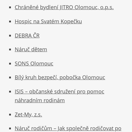
Chráněné bydlení JITRO Olomouc, o.p.s.
Hospic na Svatém Kopečku
DEBRA ČR
Náruč dětem
SONS Olomouc
Bílý kruh bezpečí, pobočka Olomouc
ISIS – občanské sdružení pro pomoc
náhradním rodinám
Zet-My, z.s.
Náruč rodičům – Jak společně rodičovat po