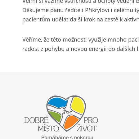
Velmi si vážíme vstřícnosti a ochoty veden
Děkujeme panu řediteli Přikrylovi i celému
pacientům udělat další krok na cestě k aktiv
Věříme, že této možnosti využije mnoho pacie
radost z pohybu a novou energii do dalších l