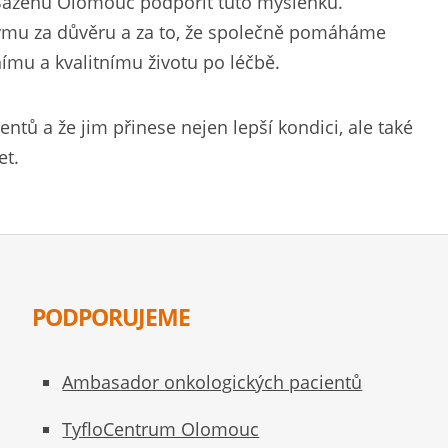
í Bazénu Olomouc podpořit tuto myšlenku.
 týmu za důvěru a za to, že společně pomáháme
nímu a kvalitnímu životu po léčbě.
ntů a že jim přinese nejen lepší kondici, ale také
et.
PODPORUJEME
Ambasador onkologických pacientů
TyfloCentrum Olomouc