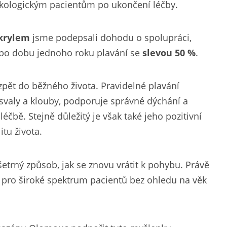
nkologickým pacientům po ukončení léčby.
krylem
jsme podepsali dohodu o spolupráci,
t po dobu jednoho roku plavání se
slevou 50 %
.
zpět do běžného života. Pravidelné plavání
 svaly a klouby, podporuje správné dýchání a
čbě. Stejně důležitý je však také jeho pozitivní
tu života.
trný způsob, jak se znovu vrátit k pohybu. Právě
né pro široké spektrum pacientů bez ohledu na věk