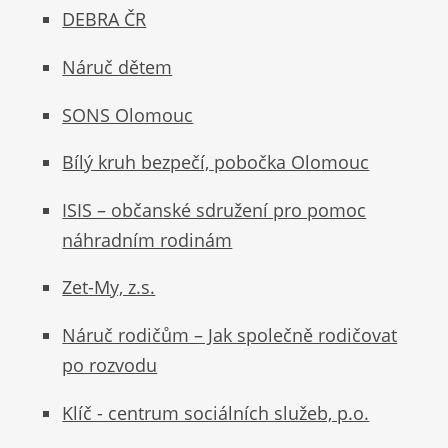
DEBRA ČR
Náruč dětem
SONS Olomouc
Bílý kruh bezpečí, pobočka Olomouc
ISIS – občanské sdružení pro pomoc
náhradním rodinám
Zet-My, z.s.
Náruč rodičům – Jak společně rodičovat
po rozvodu
Klíč - centrum sociálních služeb, p.o.