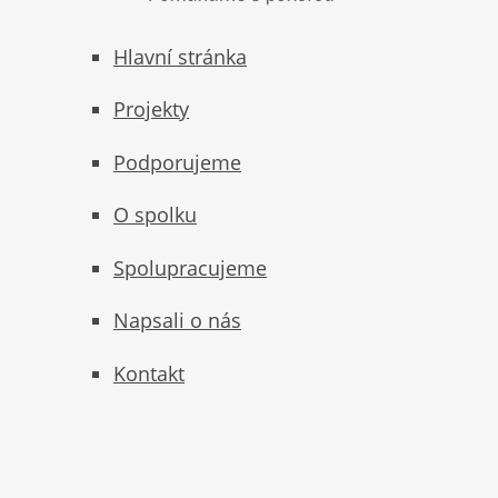
Hlavní stránka
Projekty
Podporujeme
O spolku
Spolupracujeme
Napsali o nás
Kontakt