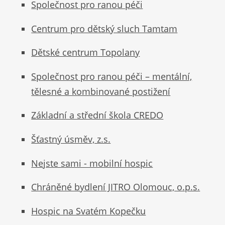
Společnost pro ranou péči
Centrum pro dětský sluch Tamtam
Dětské centrum Topolany
Společnost pro ranou péči – mentální,
tělesné a kombinované postižení
Základní a střední škola CREDO
Šťastný úsměv, z.s.
Nejste sami - mobilní hospic
Chráněné bydlení JITRO Olomouc, o.p.s.
Hospic na Svatém Kopečku