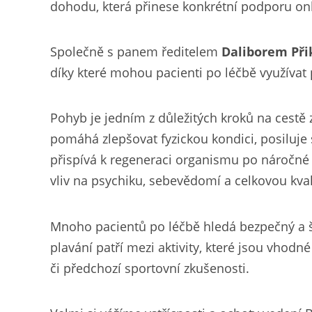
dohodu, která přinese konkrétní podporu o
Společně s panem ředitelem
Daliborem Při
díky které mohou pacienti po léčbě využíva
Pohyb je jedním z důležitých kroků na cestě 
pomáhá zlepšovat fyzickou kondici, posiluje
přispívá k regeneraci organismu po náročné lé
vliv na psychiku, sebevědomí a celkovou kvali
Mnoho pacientů po léčbě hledá bezpečný a še
plavání patří mezi aktivity, které jsou vhod
či předchozí sportovní zkušenosti.