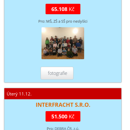
65.108
Kč
Pro: MŠ, ZŠ a SŠ pro neslyšíci
fotografie
Úterý 11.12.
INTERFRACHT S.R.O.
51.500
Kč
Pro:
DEBRA ČR, z.ú.