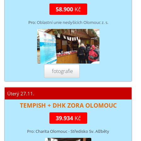
58.900
Kč
Pro:
Oblastní unie neslyšících Olomouc z. s.
fotografie
Úterý 27.11.
TEMPISH + DHK ZORA OLOMOUC
39.934
Kč
Pro: Charita Olomouc - Středisko Sv. Alžběty