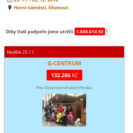
Horní náměstí, Olomouc
Díky Vaší podpoře jsme utržili
1.668.614 Kč
!
Neděle 25.11.
G-CENTRUM
132.286
Kč
Pro:
Občanské sdružení Pinokio