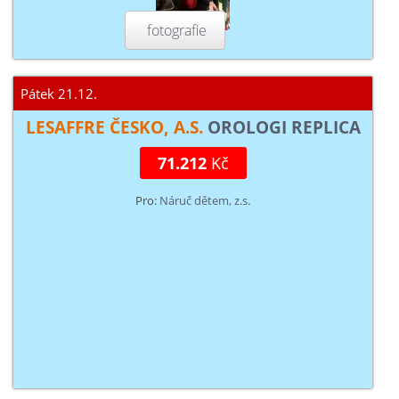
fotografie
Pátek 21.12.
LESAFFRE ČESKO, A.S.
OROLOGI REPLICA
71.212
Kč
Pro:
Náruč dětem, z.s.