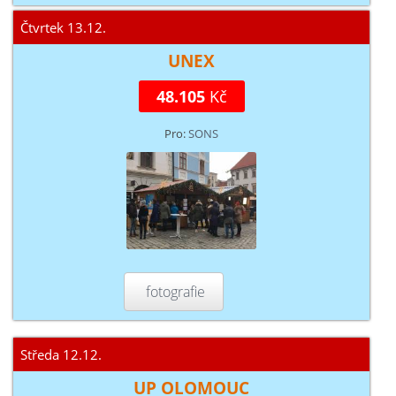
Čtvrtek 13.12.
UNEX
48.105
Kč
Pro:
SONS
fotografie
Středa 12.12.
UP OLOMOUC