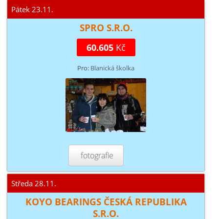
Pátek 23.11.
SPRO S.R.O.
60.605
Kč
Pro:
Blanická školka
fotografie
Středa 28.11.
KOYO BEARINGS ČESKÁ REPUBLIKA
S.R.O.