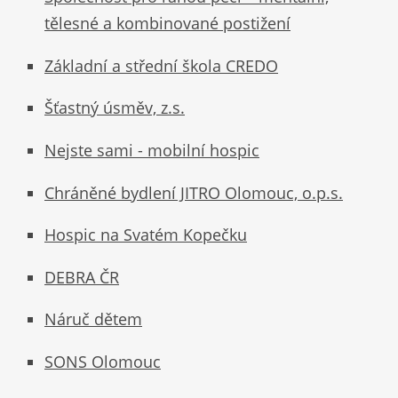
tělesné a kombinované postižení
Základní a střední škola CREDO
Šťastný úsměv, z.s.
Nejste sami - mobilní hospic
Chráněné bydlení JITRO Olomouc, o.p.s.
Hospic na Svatém Kopečku
DEBRA ČR
Náruč dětem
SONS Olomouc