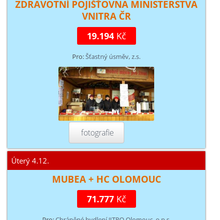
ZDRAVOTNÍ POJIŠŤOVNA MINISTERSTVA
VNITRA ČR
19.194
Kč
Pro:
Šťastný úsměv, z.s.
fotografie
Úterý 4.12.
MUBEA + HC OLOMOUC
71.777
Kč
Pro:
Chráněné bydlení JITRO Olomouc, o.p.s.