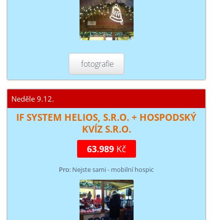
fotografie
Neděle 9.12.
IF SYSTEM HELIOS, S.R.O. + HOSPODSKÝ
KVÍZ S.R.O.
63.989
Kč
Pro:
Nejste sami - mobilní hospic