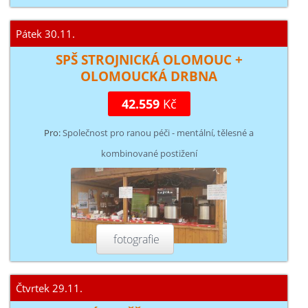
Pátek 30.11.
SPŠ STROJNICKÁ OLOMOUC +
OLOMOUCKÁ DRBNA
42.559
Kč
Pro:
Společnost pro ranou péči - mentální, tělesné a
kombinované postižení
fotografie
Čtvrtek 29.11.