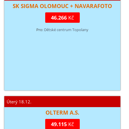
SK SIGMA OLOMOUC + NAVARAFOTO
46.266
Kč
Pro:
Dětské centrum Topolany
Úterý 18.12.
OLTERM A.S.
49.115
Kč