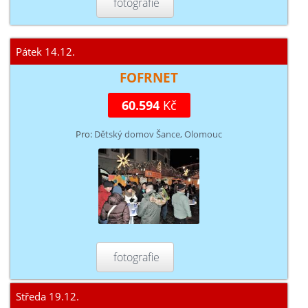
fotografie
Pátek 14.12.
FOFRNET
60.594
Kč
Pro:
Dětský domov Šance, Olomouc
fotografie
Středa 19.12.