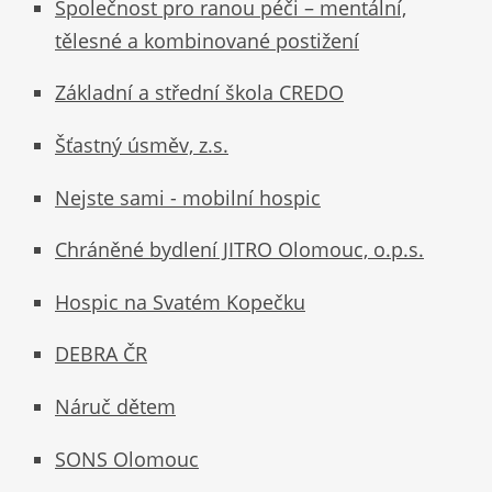
Společnost pro ranou péči – mentální,
tělesné a kombinované postižení
Základní a střední škola CREDO
Šťastný úsměv, z.s.
Nejste sami - mobilní hospic
Chráněné bydlení JITRO Olomouc, o.p.s.
Hospic na Svatém Kopečku
DEBRA ČR
Náruč dětem
SONS Olomouc