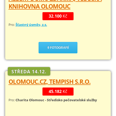
KNIHOVNA OLOMOUC
32.100
Kč
Pro:
Šťastný úsměv, z.s.
9 FOTOGRAFIÍ
STŘEDA 14.12.
OLOMOUC.CZ, TEMPISH S.R.O.
45.182
Kč
Pro:
Charita Olomouc - Středisko pečovatelské služby