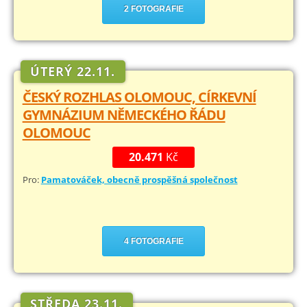
2 FOTOGRAFIE
ÚTERÝ 22.11.
ČESKÝ ROZHLAS OLOMOUC, CÍRKEVNÍ
GYMNÁZIUM NĚMECKÉHO ŘÁDU
OLOMOUC
20.471
Kč
Pro:
Pamatováček, obecně prospěšná společnost
4 FOTOGRAFIE
STŘEDA 23.11.