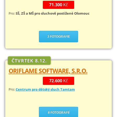
71.300
Kč
Pro:
SŠ, ZŠ a MŠ pro sluchově postižené Olomouc
3 FOTOGRAFIE
ČTVRTEK 8.12.
ORIFLAME SOFTWARE, S.R.O.
72.600
Kč
Pro:
Centrum pro dětský sluch Tamtam
8 FOTOGRAFIÍ