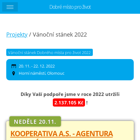
Dobré místo pro život
Projekty
/ Vánoční stánek 2022
Vánoční stánek Dobrého místa pro život 2022
20. 11. - 22. 12. 2022
Horní náměstí, Olomouc
Díky Vaší podpoře jsme v roce 2022 utržili
2.137.105 Kč
!
NEDĚLE 20.11.
KOOPERATIVA A.S. - AGENTURA