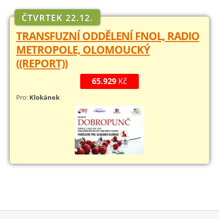
ČTVRTEK 22.12.
TRANSFUZNÍ ODDĚLENÍ FNOL, RADIO
METROPOLE, OLOMOUCKÝ
((REPORT))
65.929
Kč
Pro:
Klokánek