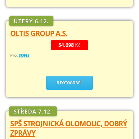
ÚTERÝ 6.12.
OLTIS GROUP A.S.
54.698
Kč
Pro:
SONS
5 FOTOGRAFIÍ
STŘEDA 7.12.
SPŠ STROJNICKÁ OLOMOUC, DOBRÝ
ZPRÁVY