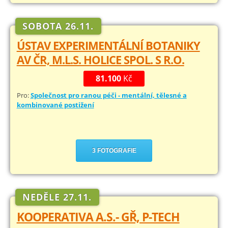
SOBOTA 26.11.
ÚSTAV EXPERIMENTÁLNÍ BOTANIKY
AV ČR, M.L.S. HOLICE SPOL. S R.O.
81.100
Kč
Pro:
Společnost pro ranou péči - mentální, tělesné a
kombinované postižení
3 FOTOGRAFIE
NEDĚLE 27.11.
KOOPERATIVA A.S.- GŘ, P-TECH