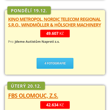
PONDĚLÍ 19.12.
KINO METROPOL, NORDIC TELECOM REGIONAL
S.R.O., WINDMÖLLER & HÖLSCHER MACHINERY
49.607
Kč
Pro:
Jdeme Autistům Naproti z.s.
4 FOTOGRAFIE
ÚTERÝ 20.12.
FBS OLOMOUC, Z.S.
42.634
Kč