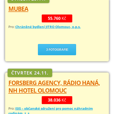
MUBEA
55.760
Kč
Pro:
Chráněné bydlení JITRO Olomouc, o.p.s.
3 FOTOGRAFIE
ČTVRTEK 24.11.
FORSBERG AGENCY, RÁDIO HANÁ,
NH HOTEL OLOMOUC
38.036
Kč
Pro:
ISIS – občanské sdružení pro pomoc náhradním
rodinám, z. s.