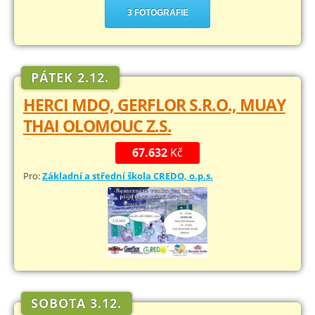
3 FOTOGRAFIE
PÁTEK 2.12.
HERCI MDO, GERFLOR S.R.O., MUAY
THAI OLOMOUC Z.S.
67.632
Kč
Pro:
Základní a střední škola CREDO, o.p.s.
SOBOTA 3.12.