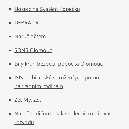
Hospic na Svatém Kopečku
DEBRA ČR
Náruč dětem
SONS Olomouc
Bílý kruh bezpečí, pobočka Olomouc
ISIS – občanské sdružení pro pomoc
náhradním rodinám
Zet-My, z.s.
Náruč rodičům – Jak společně rodičovat po
rozvodu