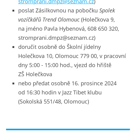
stromprani.dmpz@seznam.cz
)
poslat Zásilkovnou na pobočku
Spolek
vozíčkářů Trend Olomouc
(Holečkova 9,
na jméno Pavla Hybenová, 608 650 320,
stromprani.dmpz@seznam.cz)
doručit osobně do Školní jídelny
Holečkova 10, Olomouc 779 00, v pracovní
dny 5:00 - 15:00 hod., vjezd do hřiště
ZŠ Holečkova
nebo předat osobně 16. prosince 2024
od 16:30 hodin v Jazz Tibet klubu
(Sokolská 551/48, Olomouc)