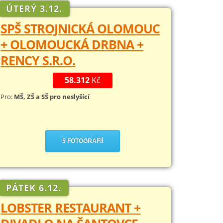
ÚTERÝ 3.12.
SPŠ STROJNICKÁ OLOMOUC
+ OLOMOUCKÁ DRBNA +
RENCY S.R.O.
58.312
Kč
Pro:
MŠ, ZŠ a SŠ pro neslyšící
5 FOTOGRAFIÍ
PÁTEK 6.12.
LOBSTER RESTAURANT +