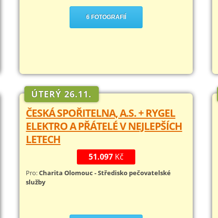
6 FOTOGRAFIÍ
ÚTERÝ 26.11.
ČESKÁ SPOŘITELNA, A.S. + RYGEL
ELEKTRO A PŘÁTELÉ V NEJLEPŠÍCH
LETECH
51.097
Kč
Pro:
Charita Olomouc - Středisko pečovatelské
služby