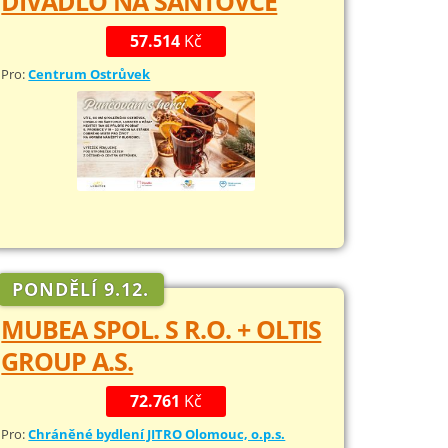
DIVADLO NA ŠANTOVCE
57.514
Kč
Pro:
Centrum Ostrůvek
PONDĚLÍ 9.12.
MUBEA SPOL. S R.O. + OLTIS
GROUP A.S.
72.761
Kč
Pro:
Chráněné bydlení JITRO Olomouc, o.p.s.