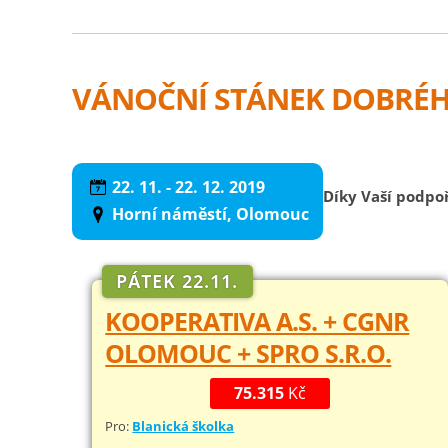
VÁNOČNÍ STÁNEK DOBRÉHO
22. 11. - 22. 12. 2019
Díky Vaší podpoř
Horní náměstí, Olomouc
PÁTEK 22.11.
KOOPERATIVA A.S. + CGNR
OLOMOUC + SPRO S.R.O.
75.315
Kč
Pro:
Blanická školka