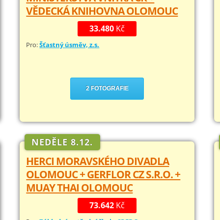
VĚDECKÁ KNIHOVNA OLOMOUC
33.480
Kč
Pro:
Šťastný úsměv, z.s.
2 FOTOGRAFIE
NEDĚLE 8.12.
HERCI MORAVSKÉHO DIVADLA
OLOMOUC + GERFLOR CZ S.R.O. +
MUAY THAI OLOMOUC
73.642
Kč