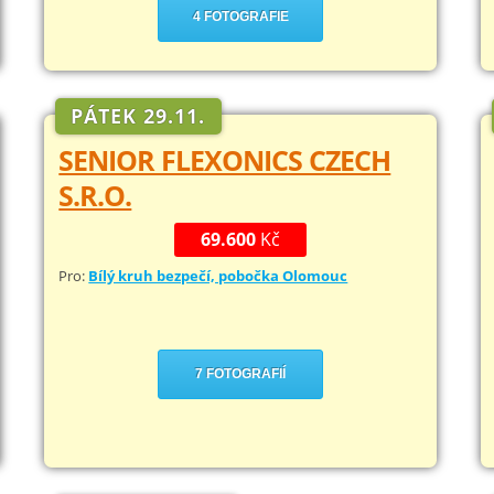
4 FOTOGRAFIE
PÁTEK 29.11.
SENIOR FLEXONICS CZECH
S.R.O.
69.600
Kč
Pro:
Bílý kruh bezpečí, pobočka Olomouc
7 FOTOGRAFIÍ