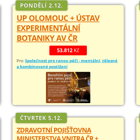
PONDĚLÍ 2.12.
UP OLOMOUC + ÚSTAV
EXPERIMENTÁLNÍ
BOTANIKY AV ČR
53.812
Kč
Pro:
Společnost pro ranou péči - mentální, tělesné
a kombinované postižení
ČTVRTEK 5.12.
ZDRAVOTNÍ POJIŠŤOVNA
MINISTERSTVA VNITRA ČR +