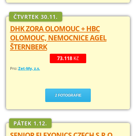
ČTVRTEK 30.11.
DHK ZORA OLOMOUC + HBC
OLOMOUC, NEMOCNICE AGEL
ŠTERNBERK
73.118
Kč
Pro:
Zet-My, z.s.
2 FOTOGRAFIE
PÁTEK 1.12.
SENIOR FLEXONICS CZECH S.R.O.