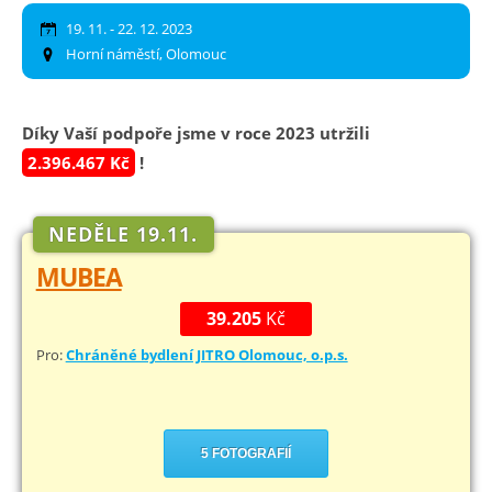
19. 11. - 22. 12. 2023
Horní náměstí, Olomouc
Díky Vaší podpoře jsme v roce 2023 utržili
2.396.467 Kč
!
NEDĚLE 19.11.
MUBEA
39.205
Kč
Pro:
Chráněné bydlení JITRO Olomouc, o.p.s.
5 FOTOGRAFIÍ