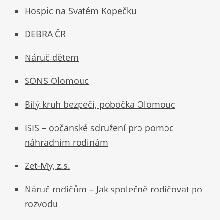
Hospic na Svatém Kopečku
DEBRA ČR
Náruč dětem
SONS Olomouc
Bílý kruh bezpečí, pobočka Olomouc
ISIS – občanské sdružení pro pomoc
náhradním rodinám
Zet-My, z.s.
Náruč rodičům – Jak společně rodičovat po
rozvodu