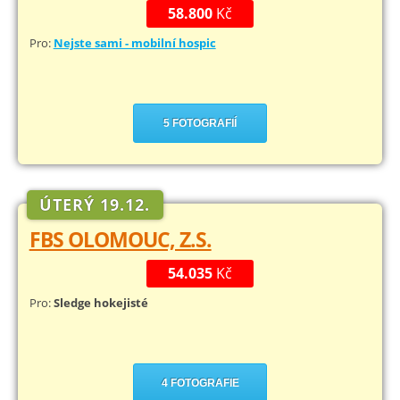
58.800
Kč
Pro:
Nejste sami - mobilní hospic
5 FOTOGRAFIÍ
ÚTERÝ 19.12.
FBS OLOMOUC, Z.S.
54.035
Kč
Pro:
Sledge hokejisté
4 FOTOGRAFIE