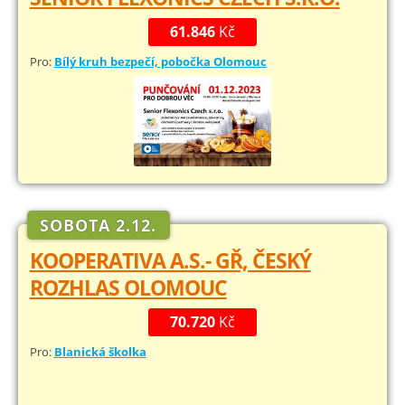
61.846
Kč
Pro:
Bílý kruh bezpečí, pobočka Olomouc
SOBOTA 2.12.
KOOPERATIVA A.S.- GŘ, ČESKÝ
ROZHLAS OLOMOUC
70.720
Kč
Pro:
Blanická školka